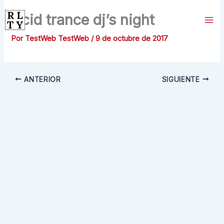
Ir
Acid trance dj’s night
al
contenido
Por
TestWeb TestWeb
/
9 de octubre de 2017
ANTERIOR
SIGUIENTE