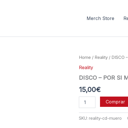
Merch Store
Re
DISCO
Home
/
Reality
/ DISCO 
-
Reality
POR
SI
DISCO – POR SI
MUERO
MAÑANA
15,00
€
quantity
Comprar
SKU:
reality-cd-muero