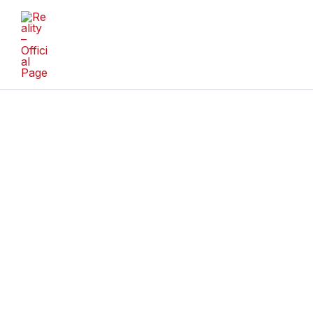
Ir
al
contenido