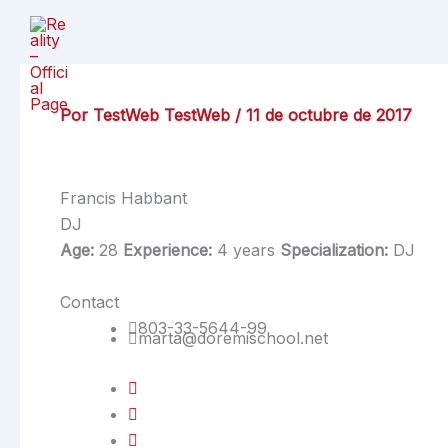
Ir
al
contenido
Por
TestWeb TestWeb
/
11 de octubre de 2017
Francis Habbant
DJ
Age:
28
Experience:
4 years
Specialization:
DJ
Contact
803-33-5644-99
marta@doremischool.net